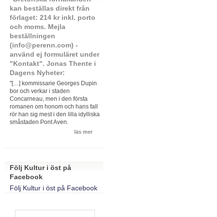
kan beställas direkt från
förlaget: 214 kr inkl. porto
och moms. Mejla
beställningen
(info@perenn.com) -
använd ej formuläret under
"Kontakt". Jonas Thente i
Dagens Nyheter:
"[…] kommissarie Georges Dupin
bor och verkar i staden
Concarneau, men i den första
romanen om honom och hans fall
rör han sig mest i den lilla idylliska
småstaden Pont Aven.
läs mer
Följ Kultur i öst på
Facebook
Följ Kultur i öst på Facebook