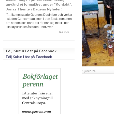
använd ej formuläret under "Kontakt".
Jonas Thente i Dagens Nyheter:
"[…] kommissarie Georges Dupin bor och verkar
i staden Concarneau, men i den första romanen
om honom och hans fall rör han sig mest i den
lilla idylliska småstaden Pont Aven.
läs mer
Följ Kultur i öst på Facebook
Följ Kultur i öst på Facebook
1 juni 2024