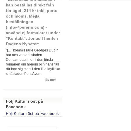
kan beställas direkt från
förlaget: 214 kr inkl. porto
och moms. Mejla
beställningen
(info@perenn.com) -
använd ej formuläret under
"Kontakt". Jonas Thente i
Dagens Nyheter:
"[…] kommissarie Georges Dupin
bor och verkar i staden
Concarneau, men i den första
romanen om honom och hans fall
rör han sig mest i den lilla idylliska
småstaden Pont Aven.
läs mer
Följ Kultur i öst på
Facebook
Följ Kultur i öst på Facebook