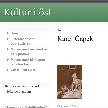
Hem
Hem
Karel Čapek.
Litterära texter i
översättning
Möten med människor
och platser
Möten med författare
och böcker
Om Kultur i öst
Kontakta Kultur i öst
info(at)perenn.com
15 februari 2010
"Bretonska förhållanden"