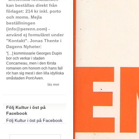
kan beställas direkt från
förlaget: 214 kr inkl. porto
och moms. Mejla
beställningen
(info@perenn.com) -
använd ej formuläret under
"Kontakt". Jonas Thente i
Dagens Nyheter:
"[…] kommissarie Georges Dupin
bor och verkar i staden
Concarneau, men i den första
romanen om honom och hans fall
rör han sig mest i den lilla idylliska
småstaden Pont Aven.
läs mer
Följ Kultur i öst på
Facebook
Följ Kultur i öst på Facebook