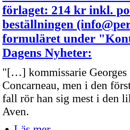
förlaget: 214 kr inkl. 
beställningen (info@pe
formuläret under "Kont
Dagens Nyheter:
"[…] kommissarie Georges D
Concarneau, men i den för
fall rör han sig mest i den l
Aven.
Läs mer