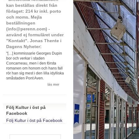
kan beställas direkt från
förlaget: 214 kr inkl. porto
och moms. Mejla
beställningen
(info@perenn.com) -
använd ej formuläret under
"Kontakt". Jonas Thente i
Dagens Nyheter:
"[…] kommissarie Georges Dupin
bor och verkar i staden
Concarneau, men i den första
romanen om honom och hans fall
rör han sig mest i den lilla idylliska
småstaden Pont Aven.
läs mer
Följ Kultur i öst på
Facebook
Följ Kultur i öst på Facebook