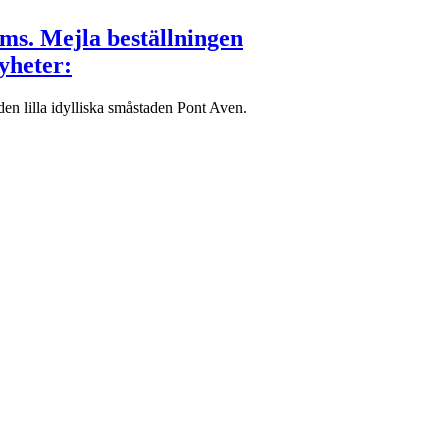
oms. Mejla beställningen
yheter:
n lilla idylliska småstaden Pont Aven.