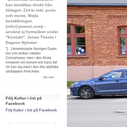
kan beställas direkt från
förlaget: 214 kr inkl. porto
och moms. Mejla
beställningen
(info@perenn.com) -
använd ej formuläret under
"Kontakt". Jonas Thente i
Dagens Nyheter:
"[…] kommissarie Georges Dupin
bor och verkar i staden
Concarneau, men i den första
romanen om honom och hans fall
rör han sig mest i den lilla idylliska
småstaden Pont Aven.
läs mer
Följ Kultur i öst på
Facebook
Följ Kultur i öst på Facebook