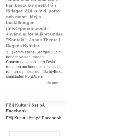
kan beställas direkt från
förlaget: 214 kr inkl. porto
och moms. Mejla
beställningen
(info@perenn.com) -
använd ej formuläret under
"Kontakt". Jonas Thente i
Dagens Nyheter:
"[…] kommissarie Georges Dupin
bor och verkar i staden
Concarneau, men i den första
romanen om honom och hans fall
rör han sig mest i den lilla idylliska
småstaden Pont Aven.
läs mer
Följ Kultur i öst på
Facebook
Följ Kultur i öst på Facebook