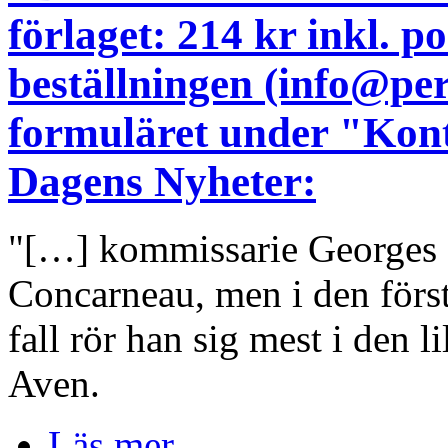
förlaget: 214 kr inkl. 
beställningen (info@pe
formuläret under "Kont
Dagens Nyheter:
"[…] kommissarie Georges D
Concarneau, men i den för
fall rör han sig mest i den l
Aven.
Läs mer