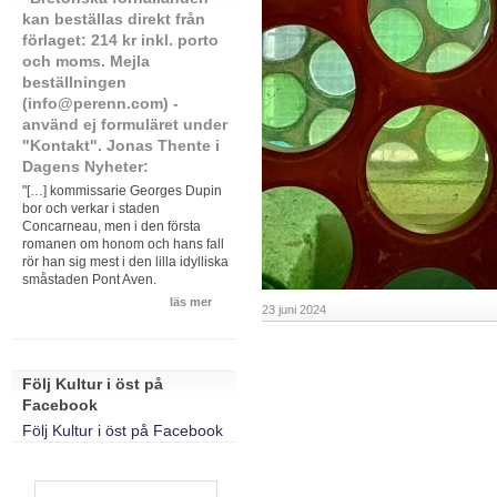
kan beställas direkt från
förlaget: 214 kr inkl. porto
och moms. Mejla
beställningen
(info@perenn.com) -
använd ej formuläret under
"Kontakt". Jonas Thente i
Dagens Nyheter:
"[…] kommissarie Georges Dupin
bor och verkar i staden
Concarneau, men i den första
romanen om honom och hans fall
rör han sig mest i den lilla idylliska
småstaden Pont Aven.
läs mer
23 juni 2024
Följ Kultur i öst på
Facebook
Följ Kultur i öst på Facebook