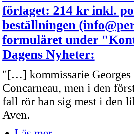
förlaget: 214 kr inkl. 
beställningen (info@pe
formuläret under "Kont
Dagens Nyheter:
"[…] kommissarie Georges D
Concarneau, men i den för
fall rör han sig mest i den l
Aven.
Läs mer