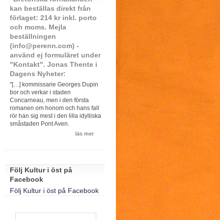
kan beställas direkt från
förlaget: 214 kr inkl. porto
och moms. Mejla
beställningen
(info@perenn.com) -
använd ej formuläret under
"Kontakt". Jonas Thente i
Dagens Nyheter:
"[…] kommissarie Georges Dupin
bor och verkar i staden
Concarneau, men i den första
romanen om honom och hans fall
rör han sig mest i den lilla idylliska
småstaden Pont Aven.
läs mer
Följ Kultur i öst på
Facebook
Följ Kultur i öst på Facebook