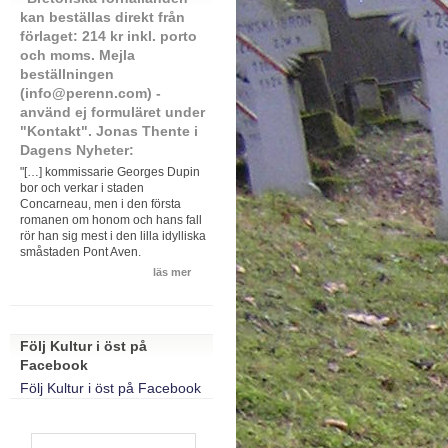
kan beställas direkt från
förlaget: 214 kr inkl. porto
och moms. Mejla
beställningen
(info@perenn.com) -
använd ej formuläret under
"Kontakt". Jonas Thente i
Dagens Nyheter:
"[…] kommissarie Georges Dupin
bor och verkar i staden
Concarneau, men i den första
romanen om honom och hans fall
rör han sig mest i den lilla idylliska
småstaden Pont Aven.
läs mer
Följ Kultur i öst på
Facebook
Följ Kultur i öst på Facebook