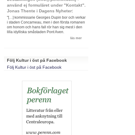
använd ej formuläret under "Kontakt".
Jonas Thente i Dagens Nyheter:
"[…] kommissarie Georges Dupin bor och verkar
i staden Concarneau, men i den första romanen
om honom och hans fall rör han sig mest i den
lilla idylliska småstaden Pont Aven.
läs mer
Följ Kultur i öst på Facebook
Följ Kultur i öst på Facebook