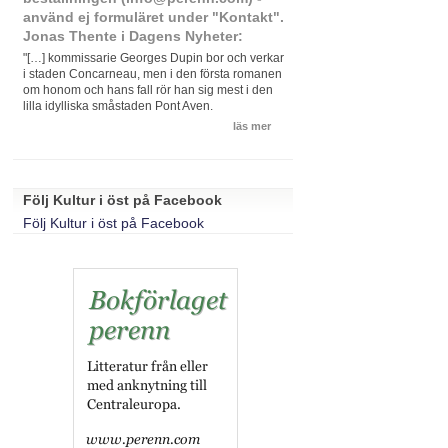
använd ej formuläret under "Kontakt".
Jonas Thente i Dagens Nyheter:
"[…] kommissarie Georges Dupin bor och verkar
i staden Concarneau, men i den första romanen
om honom och hans fall rör han sig mest i den
lilla idylliska småstaden Pont Aven.
läs mer
Följ Kultur i öst på Facebook
Följ Kultur i öst på Facebook