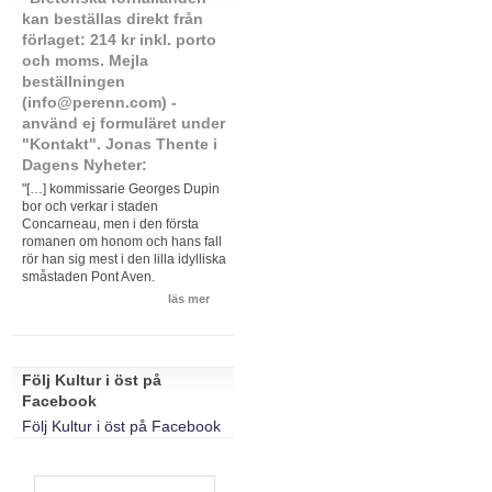
kan beställas direkt från
förlaget: 214 kr inkl. porto
och moms. Mejla
beställningen
(info@perenn.com) -
använd ej formuläret under
"Kontakt". Jonas Thente i
Dagens Nyheter:
"[…] kommissarie Georges Dupin
bor och verkar i staden
Concarneau, men i den första
romanen om honom och hans fall
rör han sig mest i den lilla idylliska
småstaden Pont Aven.
läs mer
Följ Kultur i öst på
Facebook
Följ Kultur i öst på Facebook