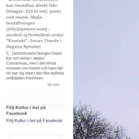
kan beställas direkt från
förlaget: 214 kr inkl. porto
och moms. Mejla
beställningen
(info@perenn.com) -
använd ej formuläret under
"Kontakt". Jonas Thente i
Dagens Nyheter:
"[…] kommissarie Georges Dupin
bor och verkar i staden
Concarneau, men i den första
romanen om honom och hans fall
rör han sig mest i den lilla idylliska
småstaden Pont Aven.
läs mer
Följ Kultur i öst på
Facebook
Följ Kultur i öst på Facebook