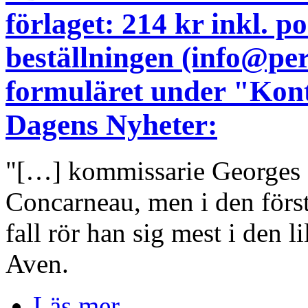
förlaget: 214 kr inkl. 
beställningen (info@pe
formuläret under "Kont
Dagens Nyheter:
"[…] kommissarie Georges D
Concarneau, men i den för
fall rör han sig mest i den l
Aven.
Läs mer