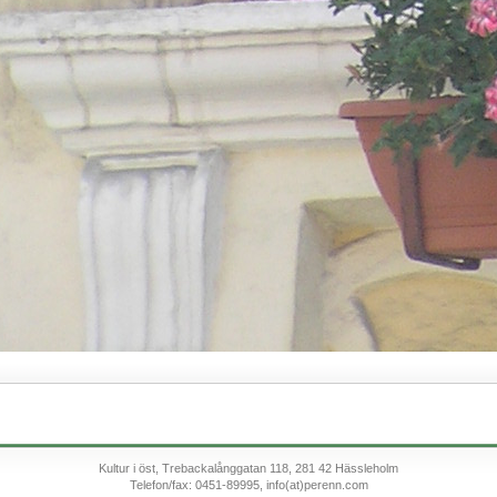
Kultur i öst, Trebackalånggatan 118, 281 42 Hässleholm
Telefon/fax: 0451-89995, info(at)perenn.com