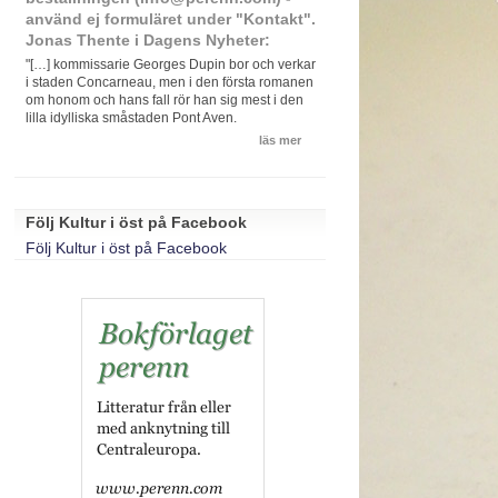
använd ej formuläret under "Kontakt".
Jonas Thente i Dagens Nyheter:
"[…] kommissarie Georges Dupin bor och verkar
i staden Concarneau, men i den första romanen
om honom och hans fall rör han sig mest i den
lilla idylliska småstaden Pont Aven.
läs mer
Följ Kultur i öst på Facebook
Följ Kultur i öst på Facebook